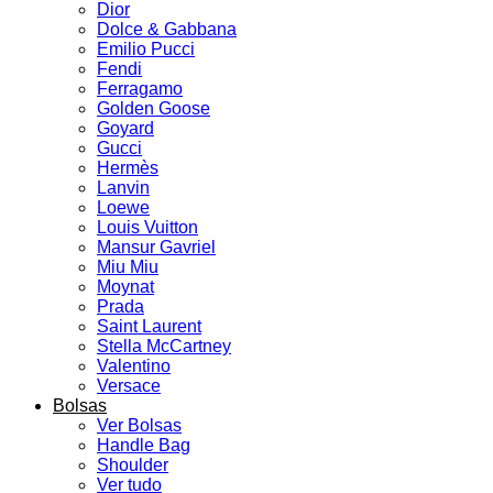
Dior
Dolce & Gabbana
Emilio Pucci
Fendi
Ferragamo
Golden Goose
Goyard
Gucci
Hermès
Lanvin
Loewe
Louis Vuitton
Mansur Gavriel
Miu Miu
Moynat
Prada
Saint Laurent
Stella McCartney
Valentino
Versace
Bolsas
Ver Bolsas
Handle Bag
Shoulder
Ver tudo