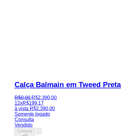
Calça Balmain em Tweed Preta
R$
0
,
00
R$
2.390
,
00
12x
R$
199,17
à vista
R$
2.390,00
Somente logado
Consulta
Vendido
Comprar