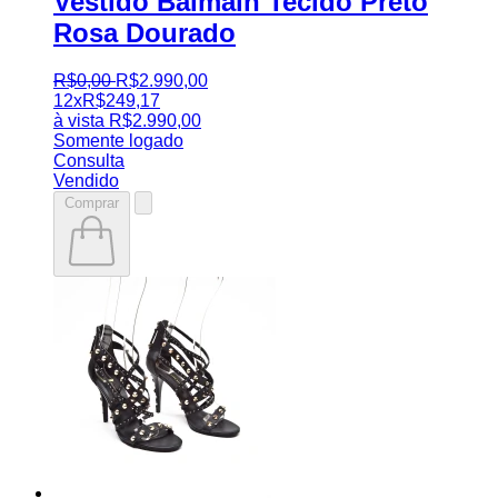
Vestido Balmain Tecido Preto
Rosa Dourado
R$
0
,
00
R$
2.990
,
00
12x
R$
249,17
à vista
R$
2.990,00
Somente logado
Consulta
Vendido
Comprar