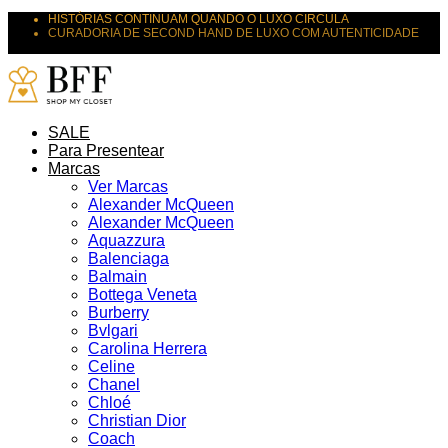
HISTÓRIAS CONTINUAM QUANDO O LUXO CIRCULA
CURADORIA DE SECOND HAND DE LUXO COM AUTENTICIDADE
SUAS PEÇAS MERECEM NOVOS DESTINOS
SALE
Para Presentear
Marcas
Ver Marcas
Alexander McQueen
Alexander McQueen
Aquazzura
Balenciaga
Balmain
Bottega Veneta
Burberry
Bvlgari
Carolina Herrera
Celine
Chanel
Chloé
Christian Dior
Coach