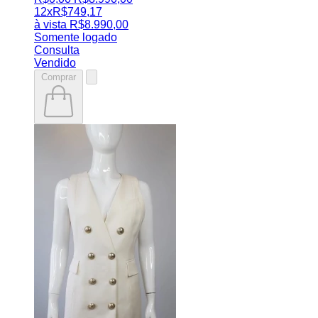
12x
R$
749,17
à vista
R$
8.990,00
Somente logado
Consulta
Vendido
Comprar