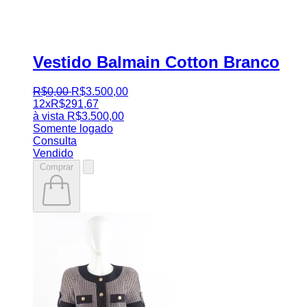
Vestido Balmain Cotton Branco
R$
0
,
00
R$
3.500
,
00
12x
R$
291,67
à vista
R$
3.500,00
Somente logado
Consulta
Vendido
Comprar