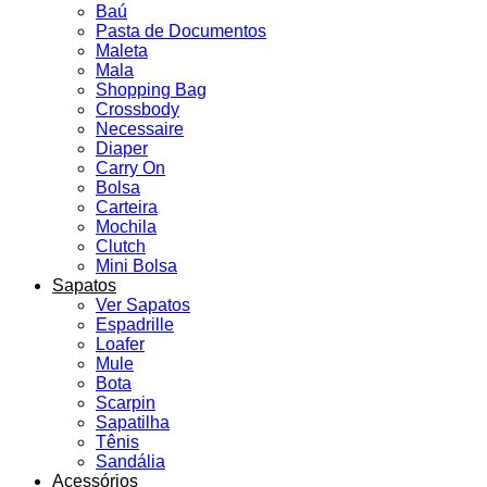
Baú
Pasta de Documentos
Maleta
Mala
Shopping Bag
Crossbody
Necessaire
Diaper
Carry On
Bolsa
Carteira
Mochila
Clutch
Mini Bolsa
Sapatos
Ver Sapatos
Espadrille
Loafer
Mule
Bota
Scarpin
Sapatilha
Tênis
Sandália
Acessórios