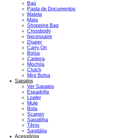
Baú
Pasta de Documentos
Maleta
Mala
Shopping Bag
Crossbody
Necessaire
Diaper
Carry On
Bolsa
Carteira
Mochila
Clutch
Mini Bolsa
Sapatos
Ver Sapatos
Espadrille
Loafer
Mule
Bota
Scarpin
Sapatilha
Tênis
Sandália
Acessórios