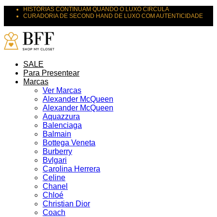
HISTÓRIAS CONTINUAM QUANDO O LUXO CIRCULA
CURADORIA DE SECOND HAND DE LUXO COM AUTENTICIDADE
SUAS PEÇAS MERECEM NOVOS DESTINOS
SALE
Para Presentear
Marcas
Ver Marcas
Alexander McQueen
Alexander McQueen
Aquazzura
Balenciaga
Balmain
Bottega Veneta
Burberry
Bvlgari
Carolina Herrera
Celine
Chanel
Chloé
Christian Dior
Coach