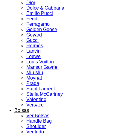
Dior
Dolce & Gabbana
Emilio Pucci
Fendi
Ferragamo
Golden Goose
Goyard
Gucci
Hermès
Lanvin
Loewe
Louis Vuitton
Mansur Gavriel
Miu Miu
Moynat
Prada
Saint Laurent
Stella McCartney
Valentino
Versace
Bolsas
Ver Bolsas
Handle Bag
Shoulder
Ver tudo