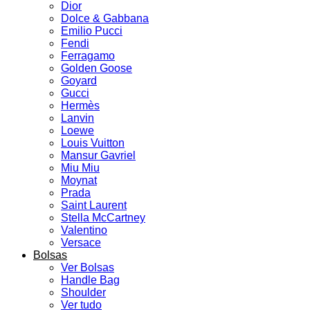
Dior
Dolce & Gabbana
Emilio Pucci
Fendi
Ferragamo
Golden Goose
Goyard
Gucci
Hermès
Lanvin
Loewe
Louis Vuitton
Mansur Gavriel
Miu Miu
Moynat
Prada
Saint Laurent
Stella McCartney
Valentino
Versace
Bolsas
Ver Bolsas
Handle Bag
Shoulder
Ver tudo