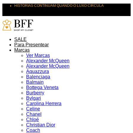
HISTÓRIAS CONTINUAM QUANDO O LUXO CIRCULA
CURADORIA DE SECOND HAND DE LUXO COM AUTENTICIDADE
SUAS PEÇAS MERECEM NOVOS DESTINOS
SALE
Para Presentear
Marcas
Ver Marcas
Alexander McQueen
Alexander McQueen
Aquazzura
Balenciaga
Balmain
Bottega Veneta
Burberry
Bvlgari
Carolina Herrera
Celine
Chanel
Chloé
Christian Dior
Coach