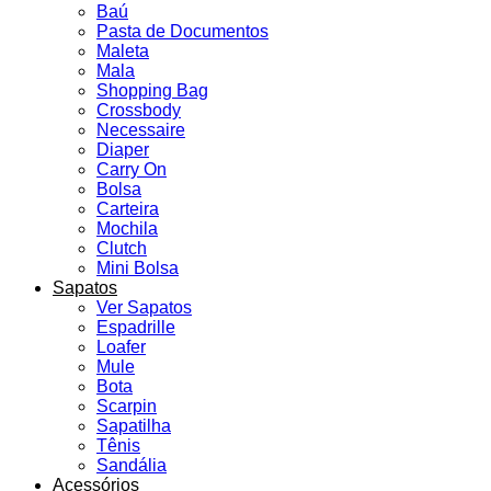
Baú
Pasta de Documentos
Maleta
Mala
Shopping Bag
Crossbody
Necessaire
Diaper
Carry On
Bolsa
Carteira
Mochila
Clutch
Mini Bolsa
Sapatos
Ver Sapatos
Espadrille
Loafer
Mule
Bota
Scarpin
Sapatilha
Tênis
Sandália
Acessórios