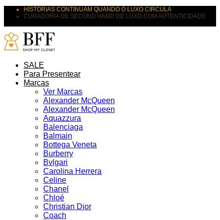
HISTÓRIAS CONTINUAM QUANDO O LUXO CIRCULA
CURADORIA DE SECOND HAND DE LUXO COM AUTENTICIDADE
SUAS PEÇAS MERECEM NOVOS DESTINOS
SALE
Para Presentear
Marcas
Ver Marcas
Alexander McQueen
Alexander McQueen
Aquazzura
Balenciaga
Balmain
Bottega Veneta
Burberry
Bvlgari
Carolina Herrera
Celine
Chanel
Chloé
Christian Dior
Coach