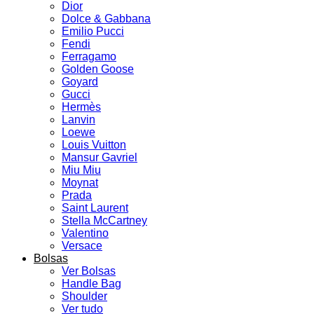
Dior
Dolce & Gabbana
Emilio Pucci
Fendi
Ferragamo
Golden Goose
Goyard
Gucci
Hermès
Lanvin
Loewe
Louis Vuitton
Mansur Gavriel
Miu Miu
Moynat
Prada
Saint Laurent
Stella McCartney
Valentino
Versace
Bolsas
Ver Bolsas
Handle Bag
Shoulder
Ver tudo