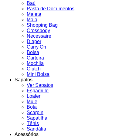
Baú
Pasta de Documentos
Maleta
Mala
Shopping Bag
Crossbody
Necessaire
Diaper
Carry On
Bolsa
Carteira
Mochila
Clutch
Mini Bolsa
Sapatos
Ver Sapatos
Espadrille
Loafer
Mule
Bota
Scarpin
Sapatilha
Tênis
Sandália
Acessórios