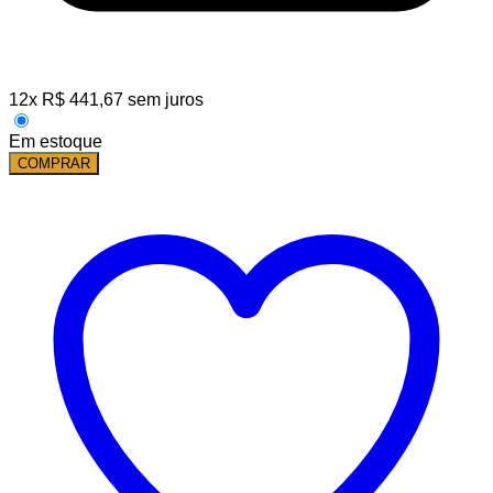
12
x
R$
441,67
sem juros
Em estoque
COMPRAR