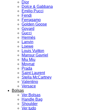
Dior
Dolce & Gabbana
Emilio Pucci
Fendi
Ferragamo
Golden Goose
Goyard
Gucci
Hermès
Lanvin
Loewe
Louis Vuitton
Mansur Gavriel
Miu Miu
Moynat
Prada
Saint Laurent
Stella McCartney
Valentino
Versace
Bolsas
Ver Bolsas
Handle Bag
Shoulder
Ver tudo