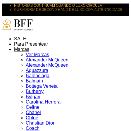
HISTÓRIAS CONTINUAM QUANDO O LUXO CIRCULA
CURADORIA DE SECOND HAND DE LUXO COM AUTENTICIDADE
SUAS PEÇAS MERECEM NOVOS DESTINOS
SALE
Para Presentear
Marcas
Ver Marcas
Alexander McQueen
Alexander McQueen
Aquazzura
Balenciaga
Balmain
Bottega Veneta
Burberry
Bvlgari
Carolina Herrera
Celine
Chanel
Chloé
Christian Dior
Coach