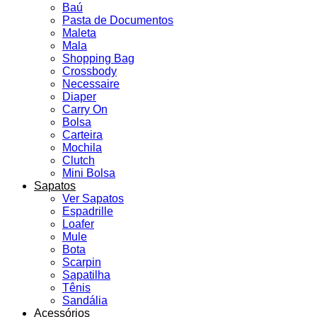
Baú
Pasta de Documentos
Maleta
Mala
Shopping Bag
Crossbody
Necessaire
Diaper
Carry On
Bolsa
Carteira
Mochila
Clutch
Mini Bolsa
Sapatos
Ver Sapatos
Espadrille
Loafer
Mule
Bota
Scarpin
Sapatilha
Tênis
Sandália
Acessórios