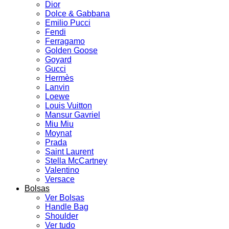
Dior
Dolce & Gabbana
Emilio Pucci
Fendi
Ferragamo
Golden Goose
Goyard
Gucci
Hermès
Lanvin
Loewe
Louis Vuitton
Mansur Gavriel
Miu Miu
Moynat
Prada
Saint Laurent
Stella McCartney
Valentino
Versace
Bolsas
Ver Bolsas
Handle Bag
Shoulder
Ver tudo