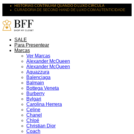
HISTÓRIAS CONTINUAM QUANDO O LUXO CIRCULA
CURADORIA DE SECOND HAND DE LUXO COM AUTENTICIDADE
SUAS PEÇAS MERECEM NOVOS DESTINOS
SALE
Para Presentear
Marcas
Ver Marcas
Alexander McQueen
Alexander McQueen
Aquazzura
Balenciaga
Balmain
Bottega Veneta
Burberry
Bvlgari
Carolina Herrera
Celine
Chanel
Chloé
Christian Dior
Coach