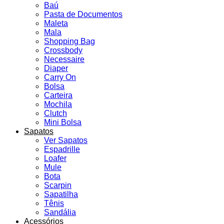
Baú
Pasta de Documentos
Maleta
Mala
Shopping Bag
Crossbody
Necessaire
Diaper
Carry On
Bolsa
Carteira
Mochila
Clutch
Mini Bolsa
Sapatos
Ver Sapatos
Espadrille
Loafer
Mule
Bota
Scarpin
Sapatilha
Tênis
Sandália
Acessórios