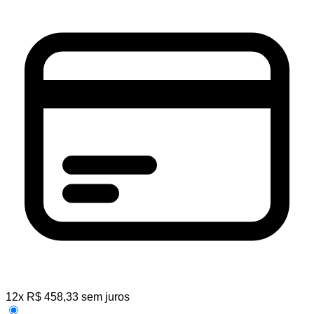
12
x
R$
458,33
sem juros