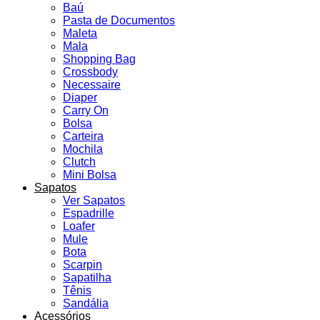
Baú
Pasta de Documentos
Maleta
Mala
Shopping Bag
Crossbody
Necessaire
Diaper
Carry On
Bolsa
Carteira
Mochila
Clutch
Mini Bolsa
Sapatos
Ver Sapatos
Espadrille
Loafer
Mule
Bota
Scarpin
Sapatilha
Tênis
Sandália
Acessórios