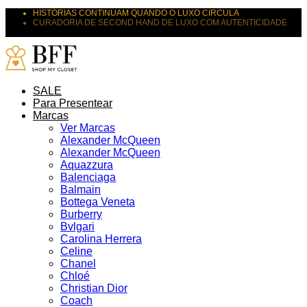
HISTÓRIAS CONTINUAM QUANDO O LUXO CIRCULA
CURADORIA DE SECOND HAND DE LUXO COM AUTENTICIDADE
SUAS PEÇAS MERECEM NOVOS DESTINOS
SALE
Para Presentear
Marcas
Ver Marcas
Alexander McQueen
Alexander McQueen
Aquazzura
Balenciaga
Balmain
Bottega Veneta
Burberry
Bvlgari
Carolina Herrera
Celine
Chanel
Chloé
Christian Dior
Coach