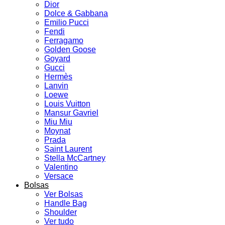
Dior
Dolce & Gabbana
Emilio Pucci
Fendi
Ferragamo
Golden Goose
Goyard
Gucci
Hermès
Lanvin
Loewe
Louis Vuitton
Mansur Gavriel
Miu Miu
Moynat
Prada
Saint Laurent
Stella McCartney
Valentino
Versace
Bolsas
Ver Bolsas
Handle Bag
Shoulder
Ver tudo