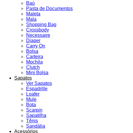
Baú
Pasta de Documentos
Maleta
Mala
Shopping Bag
Crossbody
Necessaire
Diaper
Carry On
Bolsa
Carteira
Mochila
Clutch
Mini Bolsa
Sapatos
Ver Sapatos
Espadrille
Loafer
Mule
Bota
Scarpin
Sapatilha
Tênis
Sandália
Acessórios