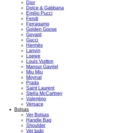
Dior
Dolce & Gabbana
Emilio Pucci
Fendi
Ferragamo
Golden Goose
Goyard
Gucci
Hermès
Lanvin
Loewe
Louis Vuitton
Mansur Gavriel
Miu Miu
Moynat
Prada
Saint Laurent
Stella McCartney
Valentino
Versace
Bolsas
Ver Bolsas
Handle Bag
Shoulder
Ver tudo