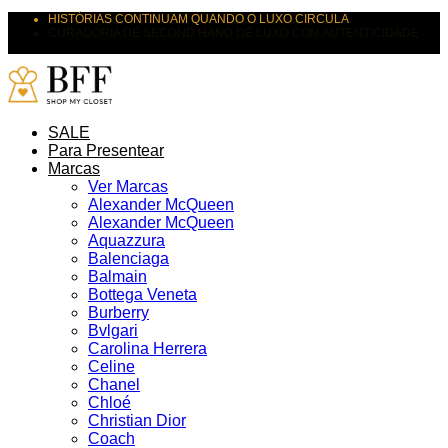
HISTÓRIAS CONTINUAM QUANDO O LUXO CIRCULA
CURADORIA DE SECOND HAND DE LUXO COM AUTENTICIDADE
SUAS PEÇAS MERECEM NOVOS DESTINOS
SALE
Para Presentear
Marcas
Ver Marcas
Alexander McQueen
Alexander McQueen
Aquazzura
Balenciaga
Balmain
Bottega Veneta
Burberry
Bvlgari
Carolina Herrera
Celine
Chanel
Chloé
Christian Dior
Coach