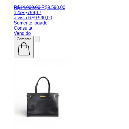
R$
14.000
,
00
R$
9.590
,
00
12x
R$
799,17
à vista
R$
9.590,00
Somente logado
Consulta
Vendido
Comprar