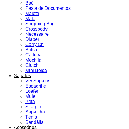
Baú
Pasta de Documentos
Maleta
Mala
Shopping Bag
Crossbody
Necessaire
Diaper
Carry On
Bolsa
Carteira
Mochila
Clutch
Mini Bolsa
Sapatos
Ver Sapatos
Espadrille
Loafer
Mule
Bota
Scarpin
Sapatilha
Tênis
Sandália
Acessórios