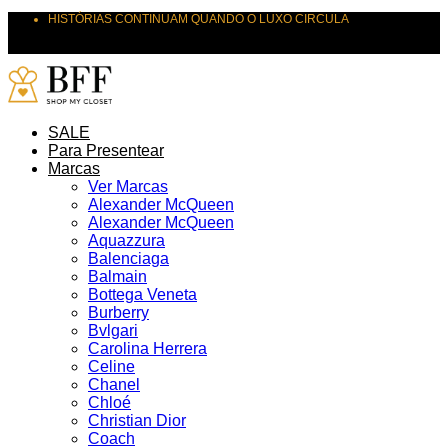
HISTÓRIAS CONTINUAM QUANDO O LUXO CIRCULA
CURADORIA DE SECOND HAND DE LUXO COM AUTENTICIDADE
SUAS PEÇAS MERECEM NOVOS DESTINOS
SALE
Para Presentear
Marcas
Ver Marcas
Alexander McQueen
Alexander McQueen
Aquazzura
Balenciaga
Balmain
Bottega Veneta
Burberry
Bvlgari
Carolina Herrera
Celine
Chanel
Chloé
Christian Dior
Coach