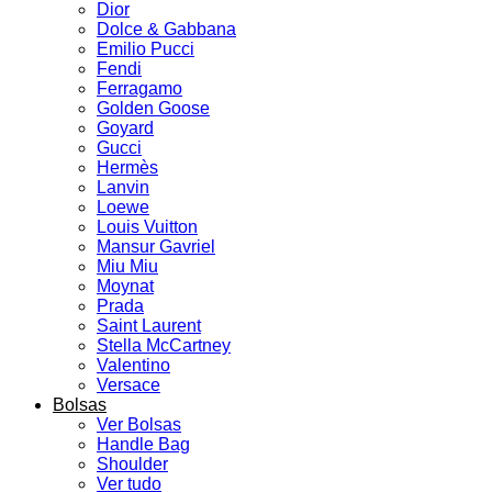
Dior
Dolce & Gabbana
Emilio Pucci
Fendi
Ferragamo
Golden Goose
Goyard
Gucci
Hermès
Lanvin
Loewe
Louis Vuitton
Mansur Gavriel
Miu Miu
Moynat
Prada
Saint Laurent
Stella McCartney
Valentino
Versace
Bolsas
Ver Bolsas
Handle Bag
Shoulder
Ver tudo