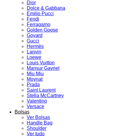
Dior
Dolce & Gabbana
Emilio Pucci
Fendi
Ferragamo
Golden Goose
Goyard
Gucci
Hermès
Lanvin
Loewe
Louis Vuitton
Mansur Gavriel
Miu Miu
Moynat
Prada
Saint Laurent
Stella McCartney
Valentino
Versace
Bolsas
Ver Bolsas
Handle Bag
Shoulder
Ver tudo