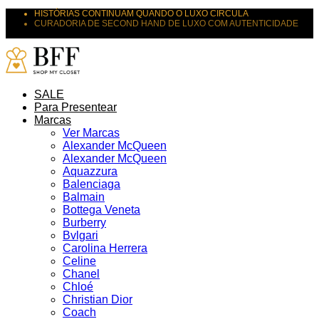
HISTÓRIAS CONTINUAM QUANDO O LUXO CIRCULA
CURADORIA DE SECOND HAND DE LUXO COM AUTENTICIDADE
SUAS PEÇAS MERECEM NOVOS DESTINOS
SALE
Para Presentear
Marcas
Ver Marcas
Alexander McQueen
Alexander McQueen
Aquazzura
Balenciaga
Balmain
Bottega Veneta
Burberry
Bvlgari
Carolina Herrera
Celine
Chanel
Chloé
Christian Dior
Coach