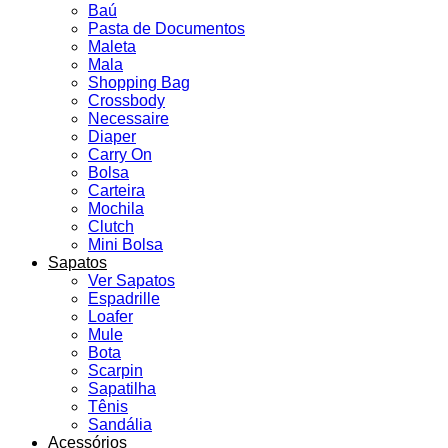
Baú
Pasta de Documentos
Maleta
Mala
Shopping Bag
Crossbody
Necessaire
Diaper
Carry On
Bolsa
Carteira
Mochila
Clutch
Mini Bolsa
Sapatos
Ver Sapatos
Espadrille
Loafer
Mule
Bota
Scarpin
Sapatilha
Tênis
Sandália
Acessórios