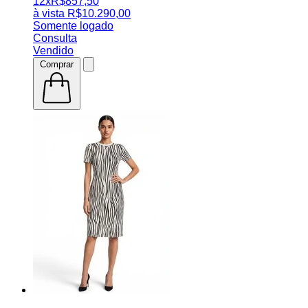
12x
R$
857,50
à vista
R$
10.290,00
Somente logado
Consulta
Vendido
Comprar