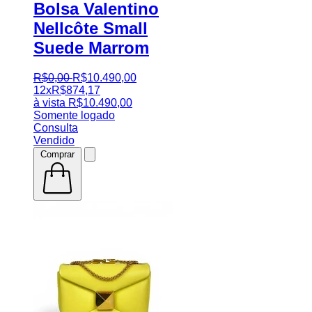
Bolsa Valentino
Nellcôte Small
Suede Marrom
R$
0
,
00
R$
10.490
,
00
12x
R$
874,17
à vista
R$
10.490,00
Somente logado
Consulta
Vendido
Comprar