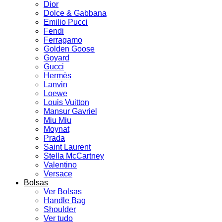
Dior
Dolce & Gabbana
Emilio Pucci
Fendi
Ferragamo
Golden Goose
Goyard
Gucci
Hermès
Lanvin
Loewe
Louis Vuitton
Mansur Gavriel
Miu Miu
Moynat
Prada
Saint Laurent
Stella McCartney
Valentino
Versace
Bolsas
Ver Bolsas
Handle Bag
Shoulder
Ver tudo