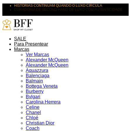
HISTÓRIAS CONTINUAM QUANDO O LUXO CIRCULA
CURADORIA DE SECOND HAND DE LUXO COM AUTENTICIDADE
SUAS PEÇAS MERECEM NOVOS DESTINOS
SALE
Para Presentear
Marcas
Ver Marcas
Alexander McQueen
Alexander McQueen
Aquazzura
Balenciaga
Balmain
Bottega Veneta
Burberry
Bvlgari
Carolina Herrera
Celine
Chanel
Chloé
Christian Dior
Coach