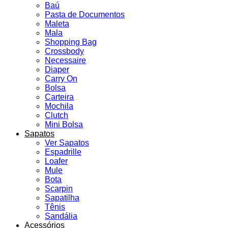
Baú
Pasta de Documentos
Maleta
Mala
Shopping Bag
Crossbody
Necessaire
Diaper
Carry On
Bolsa
Carteira
Mochila
Clutch
Mini Bolsa
Sapatos
Ver Sapatos
Espadrille
Loafer
Mule
Bota
Scarpin
Sapatilha
Tênis
Sandália
Acessórios