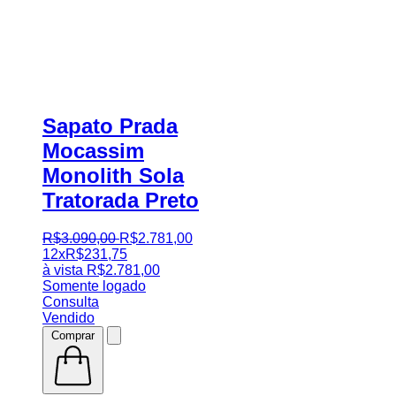
Sapato Prada
Mocassim
Monolith Sola
Tratorada Preto
R$
3.090
,
00
R$
2.781
,
00
12x
R$
231,75
à vista
R$
2.781,00
Somente logado
Consulta
Vendido
Comprar