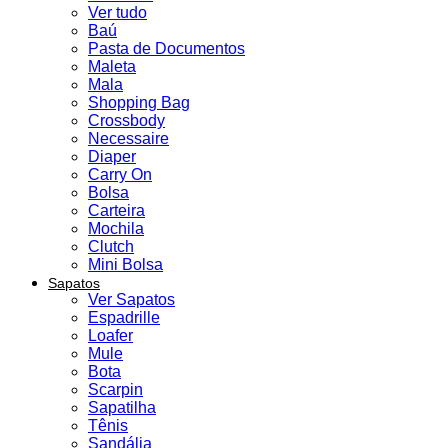
Ver tudo
Baú
Pasta de Documentos
Maleta
Mala
Shopping Bag
Crossbody
Necessaire
Diaper
Carry On
Bolsa
Carteira
Mochila
Clutch
Mini Bolsa
Sapatos
Ver Sapatos
Espadrille
Loafer
Mule
Bota
Scarpin
Sapatilha
Tênis
Sandália