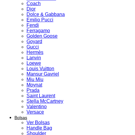
Coach
Dior
Dolce & Gabbana
Emilio Pucci
Fendi
Ferragamo
Golden Goose
Goyard
Gucci
Hermès
Lanvin
Loewe
Louis Vuitton
Mansur Gavriel
Miu Miu
Moynat
Prada
Saint Laurent
Stella McCartney
Valentino
Versace
Bolsas
Ver Bolsas
Handle Bag
Shoulder