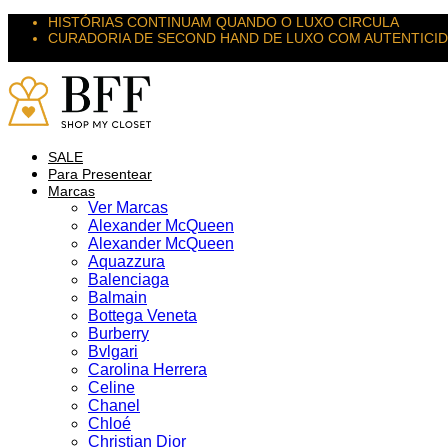
HISTÓRIAS CONTINUAM QUANDO O LUXO CIRCULA
CURADORIA DE SECOND HAND DE LUXO COM AUTENTICI
SUAS PEÇAS MERECEM NOVOS DESTINOS
SALE
Para Presentear
Marcas
Ver Marcas
Alexander McQueen
Alexander McQueen
Aquazzura
Balenciaga
Balmain
Bottega Veneta
Burberry
Bvlgari
Carolina Herrera
Celine
Chanel
Chloé
Christian Dior