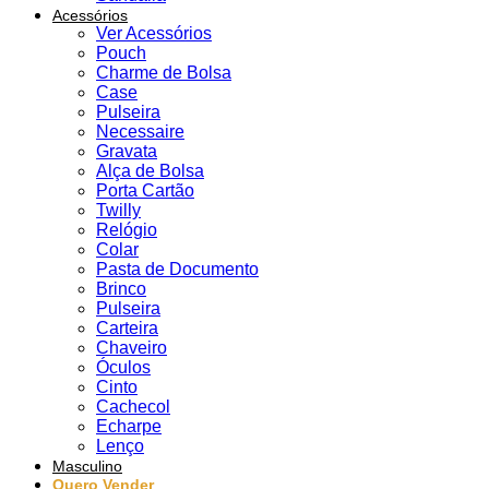
Acessórios
Ver Acessórios
Pouch
Charme de Bolsa
Case
Pulseira
Necessaire
Gravata
Alça de Bolsa
Porta Cartão
Twilly
Relógio
Colar
Pasta de Documento
Brinco
Pulseira
Carteira
Chaveiro
Óculos
Cinto
Cachecol
Echarpe
Lenço
Masculino
Quero Vender