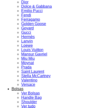
Dior
Dolce & Gabbana
Emilio Pucci
Fendi
Ferragamo
Golden Goose
Goyard
Gucci
Hermès
Lanvin
Loewe
Louis Vuitton
Mansur Gavriel
Miu Miu
Moynat
Prada
Saint Laurent
Stella McCartney
Valentino
Versace
Bolsas
Ver Bolsas
Handle Bag
Shoulder
Ver tudo