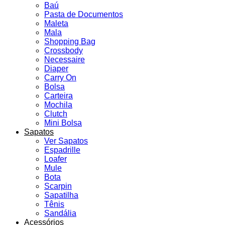
Baú
Pasta de Documentos
Maleta
Mala
Shopping Bag
Crossbody
Necessaire
Diaper
Carry On
Bolsa
Carteira
Mochila
Clutch
Mini Bolsa
Sapatos
Ver Sapatos
Espadrille
Loafer
Mule
Bota
Scarpin
Sapatilha
Tênis
Sandália
Acessórios