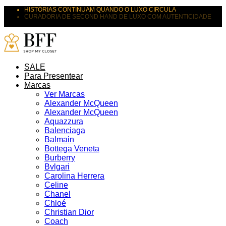
HISTÓRIAS CONTINUAM QUANDO O LUXO CIRCULA
CURADORIA DE SECOND HAND DE LUXO COM AUTENTICIDADE
SUAS PEÇAS MERECEM NOVOS DESTINOS
SALE
Para Presentear
Marcas
Ver Marcas
Alexander McQueen
Alexander McQueen
Aquazzura
Balenciaga
Balmain
Bottega Veneta
Burberry
Bvlgari
Carolina Herrera
Celine
Chanel
Chloé
Christian Dior
Coach