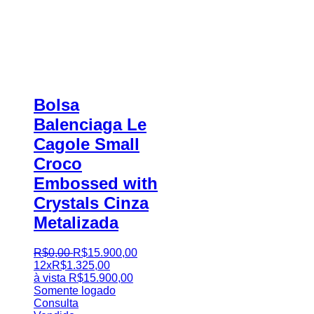
Bolsa
Balenciaga Le
Cagole Small
Croco
Embossed with
Crystals Cinza
Metalizada
R$
0
,
00
R$
15.900
,
00
12x
R$
1.325,00
à vista
R$
15.900,00
Somente logado
Consulta