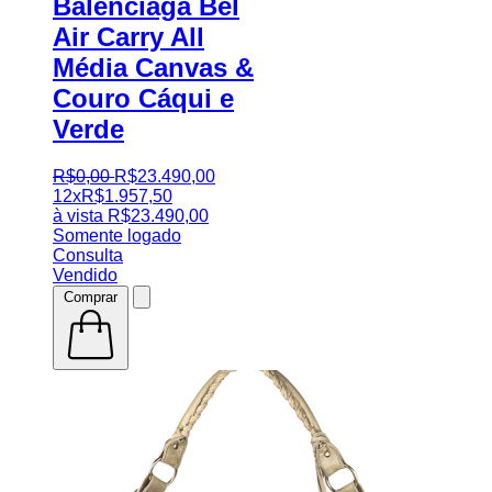
Balenciaga Bel
Air Carry All
Média Canvas &
Couro Cáqui e
Verde
R$
0
,
00
R$
23.490
,
00
12x
R$
1.957,50
à vista
R$
23.490,00
Somente logado
Consulta
Vendido
Comprar