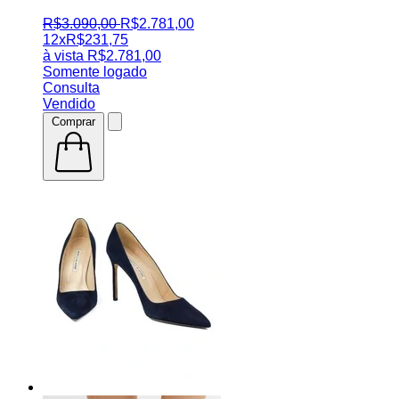
R$
3.090
,
00
R$
2.781
,
00
12x
R$
231,75
à vista
R$
2.781,00
Somente logado
Consulta
Vendido
Comprar