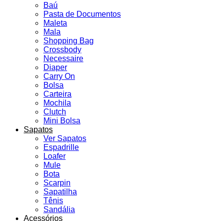
Baú
Pasta de Documentos
Maleta
Mala
Shopping Bag
Crossbody
Necessaire
Diaper
Carry On
Bolsa
Carteira
Mochila
Clutch
Mini Bolsa
Sapatos
Ver Sapatos
Espadrille
Loafer
Mule
Bota
Scarpin
Sapatilha
Tênis
Sandália
Acessórios