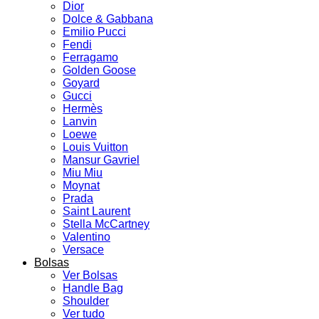
Dior
Dolce & Gabbana
Emilio Pucci
Fendi
Ferragamo
Golden Goose
Goyard
Gucci
Hermès
Lanvin
Loewe
Louis Vuitton
Mansur Gavriel
Miu Miu
Moynat
Prada
Saint Laurent
Stella McCartney
Valentino
Versace
Bolsas
Ver Bolsas
Handle Bag
Shoulder
Ver tudo