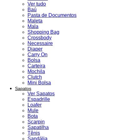
Ver tudo
Baú
Pasta de Documentos
Maleta
Mala
Shopping Bag
Crossbody
Necessaire
Diaper
Carry On
Bolsa
Carteira
Mochila
Clutch
Mini Bolsa
Sapatos
Ver Sapatos
Espadrille
Loafer
Mule
Bota
Scarpin
Sapatilha
Tênis
Sandália