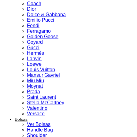
Coach
Dior
Dolce & Gabbana
Emilio Pucci
Fendi
Ferragamo
Golden Goose
Goyard
Gucci
Hermès
Lanvin
Loewe
Louis Vuitton
Mansur Gavriel
Miu Miu
Moynat
Prada
Saint Laurent
Stella McCartney
Valentino
Versace
Bolsas
Ver Bolsas
Handle Bag
Shoulder