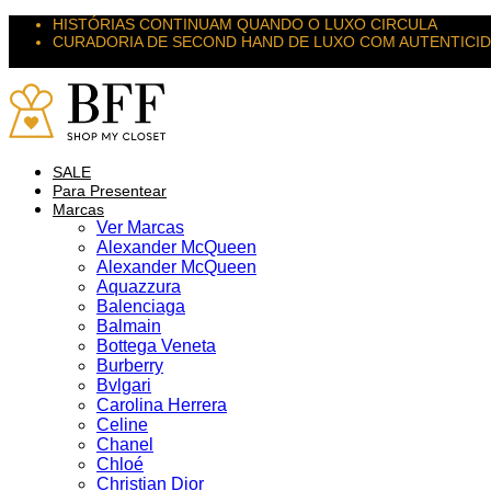
HISTÓRIAS CONTINUAM QUANDO O LUXO CIRCULA
CURADORIA DE SECOND HAND DE LUXO COM AUTENTICI
SUAS PEÇAS MERECEM NOVOS DESTINOS
SALE
Para Presentear
Marcas
Ver Marcas
Alexander McQueen
Alexander McQueen
Aquazzura
Balenciaga
Balmain
Bottega Veneta
Burberry
Bvlgari
Carolina Herrera
Celine
Chanel
Chloé
Christian Dior