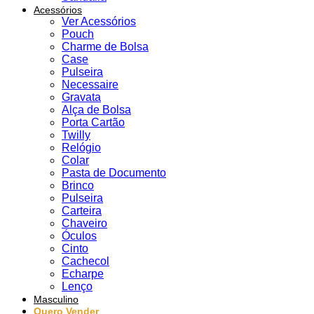
Acessórios
Ver Acessórios
Pouch
Charme de Bolsa
Case
Pulseira
Necessaire
Gravata
Alça de Bolsa
Porta Cartão
Twilly
Relógio
Colar
Pasta de Documento
Brinco
Pulseira
Carteira
Chaveiro
Óculos
Cinto
Cachecol
Echarpe
Lenço
Masculino
Quero Vender