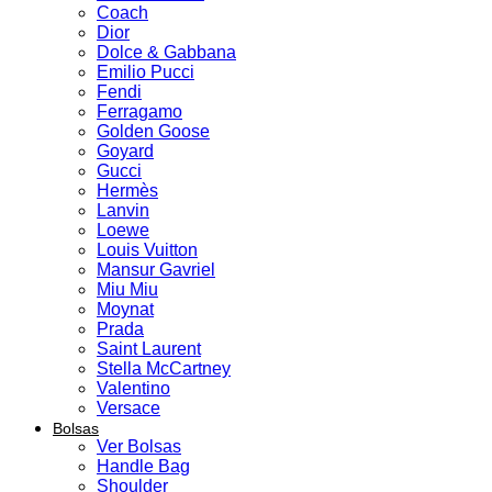
Coach
Dior
Dolce & Gabbana
Emilio Pucci
Fendi
Ferragamo
Golden Goose
Goyard
Gucci
Hermès
Lanvin
Loewe
Louis Vuitton
Mansur Gavriel
Miu Miu
Moynat
Prada
Saint Laurent
Stella McCartney
Valentino
Versace
Bolsas
Ver Bolsas
Handle Bag
Shoulder