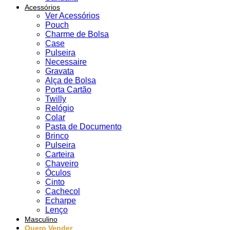
Acessórios
Ver Acessórios
Pouch
Charme de Bolsa
Case
Pulseira
Necessaire
Gravata
Alça de Bolsa
Porta Cartão
Twilly
Relógio
Colar
Pasta de Documento
Brinco
Pulseira
Carteira
Chaveiro
Óculos
Cinto
Cachecol
Echarpe
Lenço
Masculino
Quero Vender