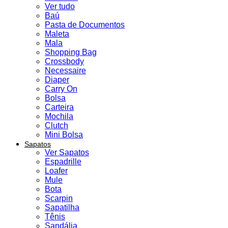
Ver tudo
Baú
Pasta de Documentos
Maleta
Mala
Shopping Bag
Crossbody
Necessaire
Diaper
Carry On
Bolsa
Carteira
Mochila
Clutch
Mini Bolsa
Sapatos
Ver Sapatos
Espadrille
Loafer
Mule
Bota
Scarpin
Sapatilha
Tênis
Sandália