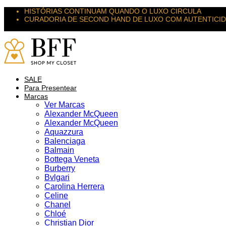
HISTÓRIAS CONTINUAM QUANDO O LUXO CIRCULA
CURADORIA DE SECOND HAND DE LUXO COM AUTENTICI
SUAS PEÇAS MERECEM NOVOS DESTINOS
SALE
Para Presentear
Marcas
Ver Marcas
Alexander McQueen
Alexander McQueen
Aquazzura
Balenciaga
Balmain
Bottega Veneta
Burberry
Bvlgari
Carolina Herrera
Celine
Chanel
Chloé
Christian Dior