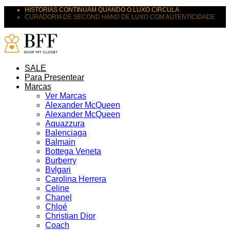
HISTÓRIAS CONTINUAM QUANDO O LUXO CIRCULA
CURADORIA DE SECOND HAND DE LUXO COM AUTENTICIDADE
SUAS PEÇAS MERECEM NOVOS DESTINOS
SALE
Para Presentear
Marcas
Ver Marcas
Alexander McQueen
Alexander McQueen
Aquazzura
Balenciaga
Balmain
Bottega Veneta
Burberry
Bvlgari
Carolina Herrera
Celine
Chanel
Chloé
Christian Dior
Coach