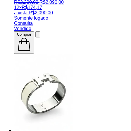
R$
2.200
,
00
R$
2.090
,
00
12x
R$
174,17
à vista
R$
2.090,00
Somente logado
Consulta
Vendido
Comprar