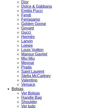
Dior
Dolce & Gabbana
Emilio Pucci
Fendi
Ferragamo
Golden Goose
Goyard
Gucci
Hermès
Lanvin
Loewe
Louis Vuitton
Mansur Gavriel
Miu Miu
Moynat
Prada
Saint Laurent
Stella McCartney
Valentino
Versace
Bolsas
Ver Bolsas
Handle Bag
Shoulder
Ver tudo