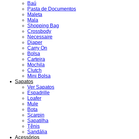
Baú
Pasta de Documentos
Maleta
Mala
Shopping Bag
Crossbody
Necessaire
Diaper
Carry On
Bolsa
Carteira
Mochila
Clutch
Mini Bolsa
Sapatos
Ver Sapatos
Espadrille
Loafer
Mule
Bota
Scarpin
Sapatilha
Tênis
Sandália
Acessórios