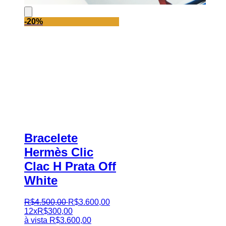
-20%
Bracelete
Hermès Clic
Clac H Prata Off
White
R$
4.500
,
00
R$
3.600
,
00
12x
R$
300,00
à vista
R$
3.600,00