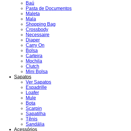
Baú
Pasta de Documentos
Maleta
Mala
Shopping Bag
Crossbody
Necessaire
Diaper
Carry On
Bolsa
Carteira
Mochila
Clutch
Mini Bolsa
Sapatos
Ver Sapatos
Espadrille
Loafer
Mule
Bota
Scarpin
Sapatilha
Tênis
Sandália
Acessórios