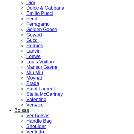
Dior
Dolce & Gabbana
Emilio Pucci
Fendi
Ferragamo
Golden Goose
Goyard
Gucci
Hermès
Lanvin
Loewe
Louis Vuitton
Mansur Gavriel
Miu Miu
Moynat
Prada
Saint Laurent
Stella McCartney
Valentino
Versace
Bolsas
Ver Bolsas
Handle Bag
Shoulder
Ver tudo