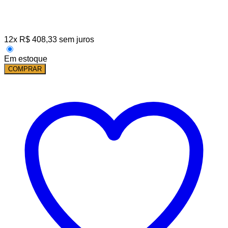
12
x
R$
408,33
sem juros
Em estoque
COMPRAR