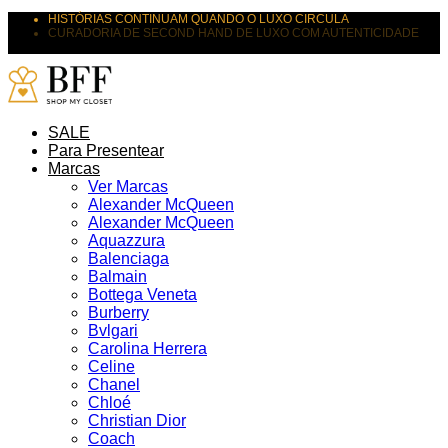
HISTÓRIAS CONTINUAM QUANDO O LUXO CIRCULA
CURADORIA DE SECOND HAND DE LUXO COM AUTENTICIDADE
SUAS PEÇAS MERECEM NOVOS DESTINOS
SALE
Para Presentear
Marcas
Ver Marcas
Alexander McQueen
Alexander McQueen
Aquazzura
Balenciaga
Balmain
Bottega Veneta
Burberry
Bvlgari
Carolina Herrera
Celine
Chanel
Chloé
Christian Dior
Coach