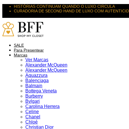
HISTÓRIAS CONTINUAM QUANDO O LUXO CIRCULA
CURADORIA DE SECOND HAND DE LUXO COM AUTENTICI
SUAS PEÇAS MERECEM NOVOS DESTINOS
SALE
Para Presentear
Marcas
Ver Marcas
Alexander McQueen
Alexander McQueen
Aquazzura
Balenciaga
Balmain
Bottega Veneta
Burberry
Bvlgari
Carolina Herrera
Celine
Chanel
Chloé
Christian Dior