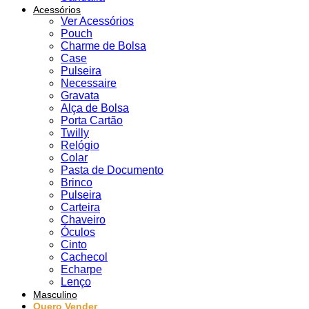
Acessórios
Ver Acessórios
Pouch
Charme de Bolsa
Case
Pulseira
Necessaire
Gravata
Alça de Bolsa
Porta Cartão
Twilly
Relógio
Colar
Pasta de Documento
Brinco
Pulseira
Carteira
Chaveiro
Óculos
Cinto
Cachecol
Echarpe
Lenço
Masculino
Quero Vender