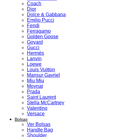
Coach
Dior
Dolce & Gabbana
Emilio Pucci
Fendi
Ferragamo
Golden Goose
Goyard
Gucci
Hermès
Lanvin
Loewe
Louis Vuitton
Mansur Gavriel
Miu Miu
Moynat
Prada
Saint Laurent
Stella McCartney
Valentino
Versace
Bolsas
Ver Bolsas
Handle Bag
Shoulder