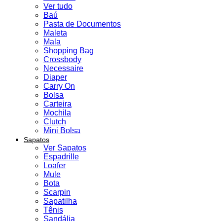
Ver tudo
Baú
Pasta de Documentos
Maleta
Mala
Shopping Bag
Crossbody
Necessaire
Diaper
Carry On
Bolsa
Carteira
Mochila
Clutch
Mini Bolsa
Sapatos
Ver Sapatos
Espadrille
Loafer
Mule
Bota
Scarpin
Sapatilha
Tênis
Sandália