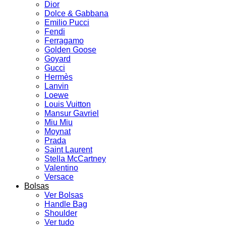
Dior
Dolce & Gabbana
Emilio Pucci
Fendi
Ferragamo
Golden Goose
Goyard
Gucci
Hermès
Lanvin
Loewe
Louis Vuitton
Mansur Gavriel
Miu Miu
Moynat
Prada
Saint Laurent
Stella McCartney
Valentino
Versace
Bolsas
Ver Bolsas
Handle Bag
Shoulder
Ver tudo