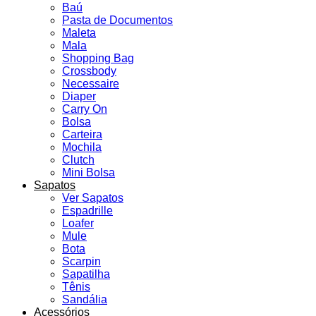
Baú
Pasta de Documentos
Maleta
Mala
Shopping Bag
Crossbody
Necessaire
Diaper
Carry On
Bolsa
Carteira
Mochila
Clutch
Mini Bolsa
Sapatos
Ver Sapatos
Espadrille
Loafer
Mule
Bota
Scarpin
Sapatilha
Tênis
Sandália
Acessórios