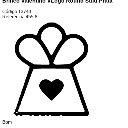
Brinco Valentino VLogo Round Stud Prata
Código
13743
Referência
455-8
Bom