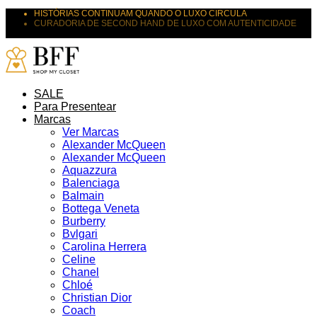
HISTÓRIAS CONTINUAM QUANDO O LUXO CIRCULA
CURADORIA DE SECOND HAND DE LUXO COM AUTENTICIDADE
SUAS PEÇAS MERECEM NOVOS DESTINOS
SALE
Para Presentear
Marcas
Ver Marcas
Alexander McQueen
Alexander McQueen
Aquazzura
Balenciaga
Balmain
Bottega Veneta
Burberry
Bvlgari
Carolina Herrera
Celine
Chanel
Chloé
Christian Dior
Coach