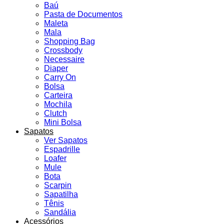
Baú
Pasta de Documentos
Maleta
Mala
Shopping Bag
Crossbody
Necessaire
Diaper
Carry On
Bolsa
Carteira
Mochila
Clutch
Mini Bolsa
Sapatos
Ver Sapatos
Espadrille
Loafer
Mule
Bota
Scarpin
Sapatilha
Tênis
Sandália
Acessórios