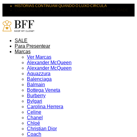
HISTÓRIAS CONTINUAM QUANDO O LUXO CIRCULA
CURADORIA DE SECOND HAND DE LUXO COM AUTENTICIDADE
SUAS PEÇAS MERECEM NOVOS DESTINOS
SALE
Para Presentear
Marcas
Ver Marcas
Alexander McQueen
Alexander McQueen
Aquazzura
Balenciaga
Balmain
Bottega Veneta
Burberry
Bvlgari
Carolina Herrera
Celine
Chanel
Chloé
Christian Dior
Coach