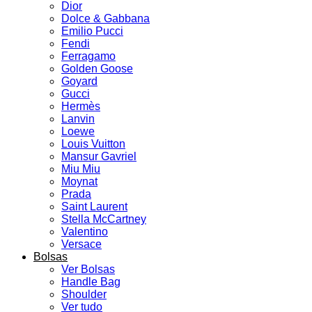
Dior
Dolce & Gabbana
Emilio Pucci
Fendi
Ferragamo
Golden Goose
Goyard
Gucci
Hermès
Lanvin
Loewe
Louis Vuitton
Mansur Gavriel
Miu Miu
Moynat
Prada
Saint Laurent
Stella McCartney
Valentino
Versace
Bolsas
Ver Bolsas
Handle Bag
Shoulder
Ver tudo