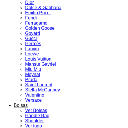
Dior
Dolce & Gabbana
Emilio Pucci
Fendi
Ferragamo
Golden Goose
Goyard
Gucci
Hermès
Lanvin
Loewe
Louis Vuitton
Mansur Gavriel
Miu Miu
Moynat
Prada
Saint Laurent
Stella McCartney
Valentino
Versace
Bolsas
Ver Bolsas
Handle Bag
Shoulder
Ver tudo