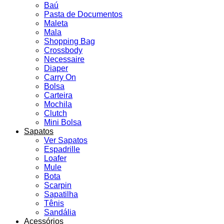
Baú
Pasta de Documentos
Maleta
Mala
Shopping Bag
Crossbody
Necessaire
Diaper
Carry On
Bolsa
Carteira
Mochila
Clutch
Mini Bolsa
Sapatos
Ver Sapatos
Espadrille
Loafer
Mule
Bota
Scarpin
Sapatilha
Tênis
Sandália
Acessórios