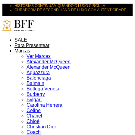
HISTÓRIAS CONTINUAM QUANDO O LUXO CIRCULA
CURADORIA DE SECOND HAND DE LUXO COM AUTENTICIDADE
SUAS PEÇAS MERECEM NOVOS DESTINOS
SALE
Para Presentear
Marcas
Ver Marcas
Alexander McQueen
Alexander McQueen
Aquazzura
Balenciaga
Balmain
Bottega Veneta
Burberry
Bvlgari
Carolina Herrera
Celine
Chanel
Chloé
Christian Dior
Coach